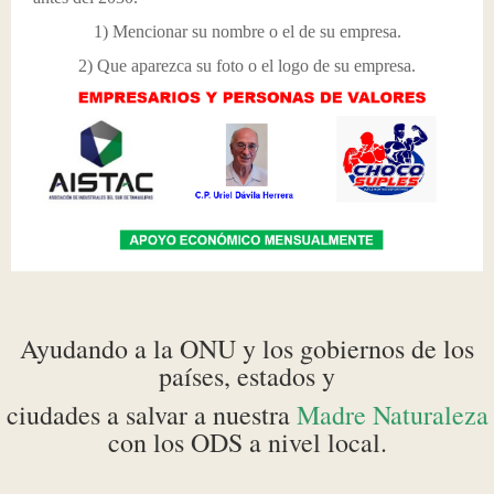
1) Mencionar su nombre o el de su empresa.
Resultados
Antecedentes
Capacitación
Sociedad Organizada
2) Que aparezca su foto o el logo de su empresa.
Representaciones
MISIÓN
Música
Firma de Alianzas
Clases
Iniciar Sesión
VISIÓN
Venta de libros
Entrega de becas.
Concurso
POLITICAS
Juegos de valores
Donar el libro
centro de valores
Modelo de valores
Foros mundiales.
Conferencias
Propósitos
Centro de Valores y Emprendimiento
Alianzas
Metas
Feria de Valores y de Emprendimiento
Convivios
Ayudando a la ONU
y los gobiernos de los
Estrategias
Empresarios de Valores
Diplomados
países, estados y
Inventario y siembra de arboles.
Discursos
ciudades a salvar a n
uestra
Madre Naturaleza
con los ODS a nivel local.
Organizar concursos y torneos
Entrevistas
Actividades de concientización
Foros