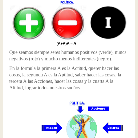
Resultados
Antecedentes
Capacitación
Sociedad Organizada
Representaciones
MISIÓN
Música
Firma de Alianzas
Clases
Iniciar Sesión
VISIÓN
Venta de libros
Entrega de becas.
Concurso
POLITICAS
Juegos de valores
Donar el libro
centro de valores
Que seamos siempre seres humanos positivos (verde), nunca
negativos (rojo) y mucho menos indiferentes (negro).
Modelo de valores
Foros mundiales.
Conferencias
En la formula la primera A es la Actitud, querer hacer las
Propósitos
Centro de Valores y Emprendimiento
Alianzas
cosas, la segunda A es la Aptitud, saber hacer las cosas, la
tercera A las Acciones, hacer las cosas y la cuarta A la
Metas
Feria de Valores y de Emprendimiento
Convivios
Altitud, lograr todos nuestros sueños.
Estrategias
Empresarios de Valores
Diplomados
Inventario y siembra de arboles.
Discursos
Organizar concursos y torneos
Entrevistas
Actividades de concientización
Foros